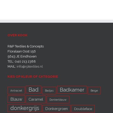
OVER KOOK
R&P Textiles & Concepts
Floralaan Oost 156
5643 JE Eindhoven‎
TEL: 040 213 2388
MAIL:
info@rptextiles.nl
KIES OP KLEUR OF CATEGORIE
Bad
Badkamer
Antraciet
Badjas
Beige
Blauw
Caramel
Donkerblauw
donkergrijs
Donkergroen
Doubleface