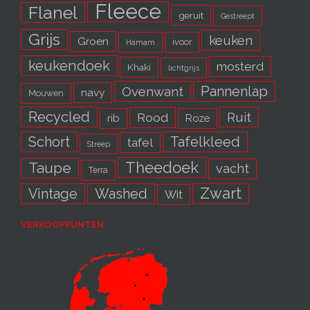
Fleece
Flanel
geruit
Gestreept
Grijs
keuken
Groen
ivoor
Hamam
keukendoek
mosterd
Khaki
lichtgrijs
Pannenlap
Ovenwant
navy
Mouwen
Recycled
Ruit
Rood
rib
Roze
Schort
Tafelkleed
tafel
Streep
Theedoek
Taupe
vacht
Terra
Zwart
Vintage
Washed
Wit
VERKOOPPUNTEN