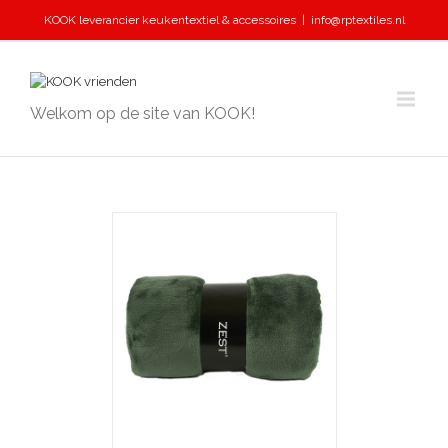
KOOK leverancier keukentextiel & accessoires
|
info@rptextiles.nl
Welkom op de site van KOOK!