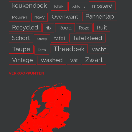
keukendoek
mosterd
Khaki
lichtgrijs
Pannenlap
Ovenwant
navy
Mouwen
Recycled
Ruit
Rood
rib
Roze
Schort
Tafelkleed
tafel
Streep
Theedoek
Taupe
vacht
Terra
Zwart
Vintage
Washed
Wit
VERKOOPPUNTEN