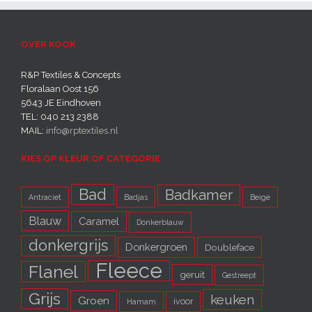
OVER KOOK
R&P Textiles & Concepts
Floralaan Oost 156
5643 JE Eindhoven‎
TEL: 040 213 2388
MAIL:
info@rptextiles.nl
KIES OP KLEUR OF CATEGORIE
Bad
Badkamer
Antraciet
Badjas
Beige
Blauw
Caramel
Donkerblauw
donkergrijs
Donkergroen
Doubleface
Fleece
Flanel
geruit
Gestreept
Grijs
keuken
Groen
ivoor
Hamam