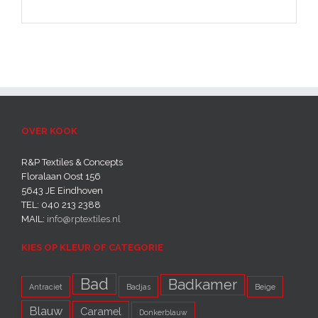
OVER KOOK
R&P Textiles & Concepts
Floralaan Oost 156
5643 JE Eindhoven‎
TEL: 040 213 2388
MAIL:
info@rptextiles.nl
KIES OP KLEUR OF CATEGORIE
Bad
Badkamer
Antraciet
Badjas
Beige
Blauw
Caramel
Donkerblauw