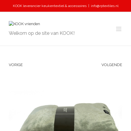
KOOK leverancier keukentextiel & accessoires
|
info@rptextiles.nl
Welkom op de site van KOOK!
VORIGE
VOLGENDE