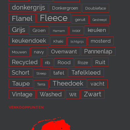
donkergrijs
Donkergroen
Doubleface
Fleece
Flanel
geruit
Gestreept
Grijs
keuken
Groen
ivoor
Hamam
keukendoek
mosterd
Khaki
lichtgrijs
Pannenlap
Ovenwant
navy
Mouwen
Recycled
Ruit
Rood
rib
Roze
Schort
Tafelkleed
tafel
Streep
Theedoek
Taupe
vacht
Terra
Zwart
Vintage
Washed
Wit
VERKOOPPUNTEN