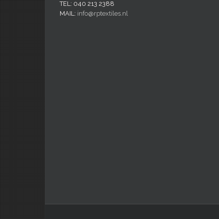
TEL: 040 213 2388
MAIL:
info@rptextiles.nl