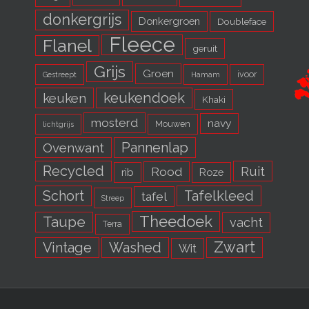
donkergrijs
Donkergroen
Doubleface
Fleece
Flanel
geruit
Grijs
Groen
ivoor
Gestreept
Hamam
keukendoek
keuken
Khaki
mosterd
navy
Mouwen
lichtgrijs
Pannenlap
Ovenwant
Recycled
Ruit
Rood
rib
Roze
Schort
Tafelkleed
tafel
Streep
Theedoek
Taupe
vacht
Terra
Zwart
Vintage
Washed
Wit