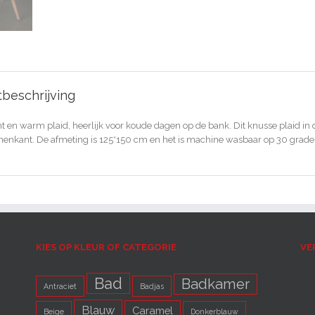
beschrijving
t en warm plaid, heerlijk voor koude dagen op de bank. Dit knusse plaid in
nenkant. De afmeting is 125*150 cm en het is machine wasbaar op 30 graden.
KIES OP KLEUR OF CATEGORIE
VE
Bad
Badkamer
Antraciet
Badjas
Blauw
Caramel
Beige
Donkerblauw