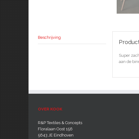
Beschrijving
Product
Super zach
aan de bin
OVER KOOK
R&P Textiles & Concepts
Floralaan Oost 156
5643 JE Eindhoven‎