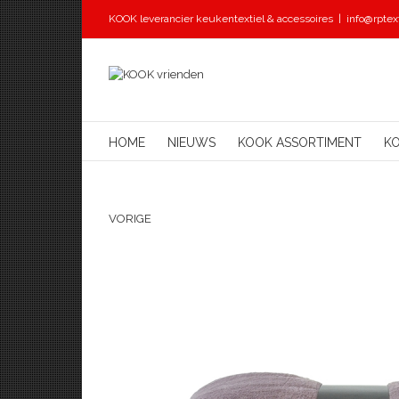
KOOK leverancier keukentextiel & accessoires
|
info@rptext
HOME
NIEUWS
KOOK ASSORTIMENT
K
VORIGE