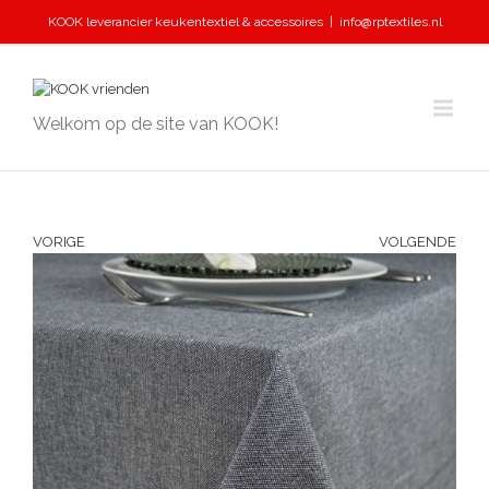
KOOK leverancier keukentextiel & accessoires
|
info@rptextiles.nl
Welkom op de site van KOOK!
VORIGE
VOLGENDE