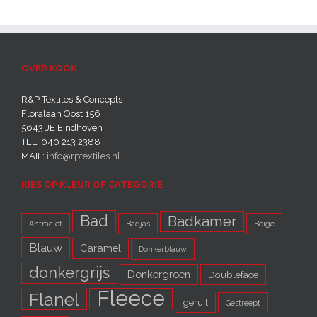
OVER KOOK
R&P Textiles & Concepts
Floralaan Oost 156
5643 JE Eindhoven‎
TEL: 040 213 2388
MAIL:
info@rptextiles.nl
KIES OP KLEUR OF CATEGORIE
Bad
Badkamer
Antraciet
Badjas
Beige
Blauw
Caramel
Donkerblauw
donkergrijs
Donkergroen
Doubleface
Fleece
Flanel
geruit
Gestreept