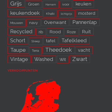
Grijs
keuken
Groen
ivoor
Hamam
keukendoek
mosterd
Khaki
lichtgrijs
Pannenlap
Ovenwant
navy
Mouwen
Recycled
Ruit
Rood
rib
Roze
Schort
Tafelkleed
tafel
Streep
Theedoek
Taupe
vacht
Terra
Zwart
Vintage
Washed
Wit
VERKOOPPUNTEN